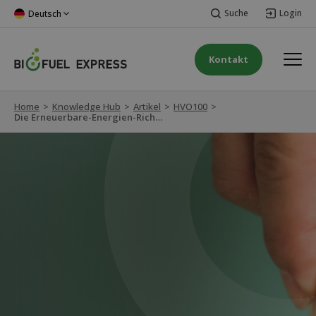
Suche
Login
Deutsch
Kontakt
Home
>
Knowledge Hub
>
Artikel
>
HVO100
>
Die Erneuerbare-Energien-Richtlinie (RED II und RED III): Der Weg in eine grünere Zukunft