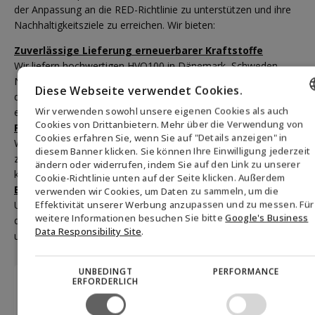
der Anpassung an die RED-Richtlinie zu unterstützen und ihre
Nachhaltigkeitsziele zu erreichen. Wir bieten:
Zuverlässige Lieferung erneuerbarer Kraftstoffe
Wir liefern hochwertigen HVO100 in Dänemark, Schweden,
Norwegen, Deutschland und Österreich und stellen sicher,
Diese Webseite verwendet Cookies.
dass unsere Produkte den RED-Nachhaltigkeitskriterien
Wir verwenden sowohl unsere eigenen Cookies als auch
entsprechen.
ENGLISH
Cookies von Drittanbietern. Mehr über die Verwendung von
Fachkundige Beratung
Cookies erfahren Sie, wenn Sie auf "Details anzeigen" in
Wir bieten maßgeschneiderte Unterstützung für den Übergang
DANISH
diesem Banner klicken. Sie können Ihre Einwilligung jederzeit
zu erneuerbaren Kraftstoffen und helfen Unternehmen, sich im
ändern oder widerrufen, indem Sie auf den Link zu unserer
GERMAN
komplexen regulatorischen Umfeld zurechtzufinden.
Cookie-Richtlinie unten auf der Seite klicken. Außerdem
Emissionsüberwachungstools
verwenden wir Cookies, um Daten zu sammeln, um die
NORWEGIAN
Effektivität unserer Werbung anzupassen und zu messen. Für
Unsere Lösung, Biofuel Express Insight, hilft Unternehmen
SWEDISH
weitere Informationen besuchen Sie bitte
Google's Business
dabei, CO₂-Einsparungen zu messen und zu dokumentieren,
Data Responsibility Site
.
um die Einhaltung von RED II und RED III zu erleichtern.
UNBEDINGT
PERFORMANCE
ERFORDERLICH
Melden Sie sich für unseren Newsletter
an