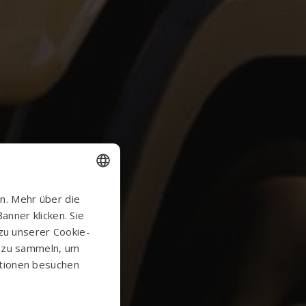
ENGLISH
n. Mehr über die
nner klicken. Sie
DANISH
 zu unserer Cookie-
GERMAN
n zu sammeln, um
ationen besuchen
NORWEGIAN
SWEDISH