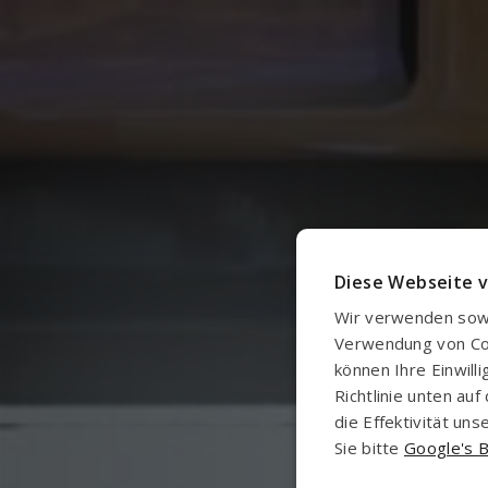
Diese Webseite 
Wir verwenden sowo
Verwendung von Cook
können Ihre Einwill
Richtlinie unten a
die Effektivität u
Sie bitte
Google's B