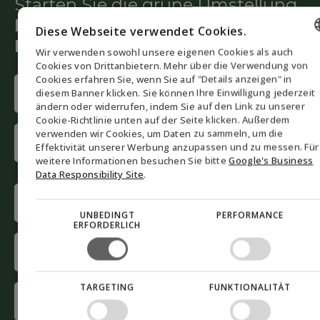
Starten Sie die grüne Umstellung
Lassen Sie sich von unseren
Diese Webseite verwendet Cookies.
Beratern helfen
Wir verwenden sowohl unsere eigenen Cookies als auch
ENGLISH
Cookies von Drittanbietern. Mehr über die Verwendung von
Cookies erfahren Sie, wenn Sie auf "Details anzeigen" in
Name
DANISH
diesem Banner klicken. Sie können Ihre Einwilligung jederzeit
(erforderlich)
ändern oder widerrufen, indem Sie auf den Link zu unserer
GERMAN
Cookie-Richtlinie unten auf der Seite klicken. Außerdem
First
verwenden wir Cookies, um Daten zu sammeln, um die
NORWEGIAN
name
Effektivität unserer Werbung anzupassen und zu messen. Für
SWEDISH
weitere Informationen besuchen Sie bitte
Google's Business
Last
Data Responsibility Site
.
name
Phone
(erforderlich)
UNBEDINGT
PERFORMANCE
ERFORDERLICH
E-
mail
(erforderlich)
TARGETING
FUNKTIONALITÄT
Company
(erforderlich)