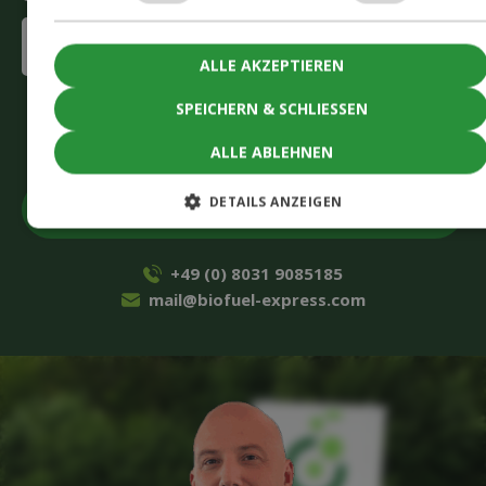
Interested
in
ALLE AKZEPTIEREN
(erforderlich)
CAPTCHA
SPEICHERN & SCHLIESSEN
Akzeptieren
Sie Marketing-Cookies, um das Formular
einzureichen
ALLE ABLEHNEN
DETAILS ANZEIGEN
+49 (0) 8031 9085185
mail@biofuel-express.com