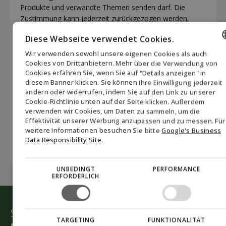
Produkte und verwandte Themen senden darf. Die
Zustimmung kann jederzeit zurückgezogen werden,
indem Sie auf den Link "vom Newsletter abmelden" am
Diese Webseite verwendet Cookies.
Ende jeder E-Mail klicken oder Biofuel Express unter
mail@biofuel-express.com kontaktieren. Informationen
Wir verwenden sowohl unsere eigenen Cookies als auch
ENGLISH
darüber, wie Biofuel Express personenbezogene Daten
Cookies von Drittanbietern. Mehr über die Verwendung von
Cookies erfahren Sie, wenn Sie auf "Details anzeigen" in
verarbeitet, finden Sie in unserer Datenschutzrichtlinie.
*
DANISH
diesem Banner klicken. Sie können Ihre Einwilligung jederzeit
ändern oder widerrufen, indem Sie auf den Link zu unserer
CAPTCHA
GERMAN
Akzeptieren
Sie Marketing-Cookies, um das Formular
Cookie-Richtlinie unten auf der Seite klicken. Außerdem
einzureichen
verwenden wir Cookies, um Daten zu sammeln, um die
NORWEGIAN
Effektivität unserer Werbung anzupassen und zu messen. Für
SWEDISH
weitere Informationen besuchen Sie bitte
Google's Business
Data Responsibility Site
.
UNBEDINGT
PERFORMANCE
ERFORDERLICH
Starten Sie die grüne Umstellung
TARGETING
FUNKTIONALITÄT