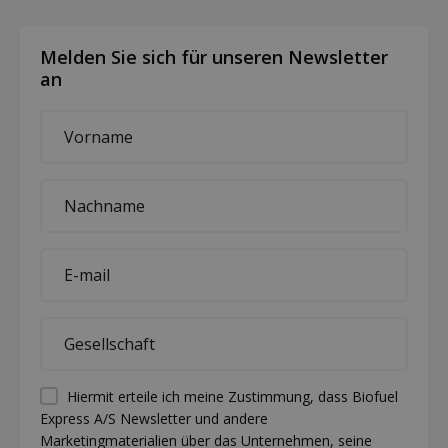
Melden Sie sich für unseren Newsletter
an
First
name
*
Last
name
*
E-
mail
*
Company
*
Permission
Hiermit erteile ich meine Zustimmung, dass Biofuel
Express A/S Newsletter und andere
(visible)
Marketingmaterialien über das Unternehmen, seine
*