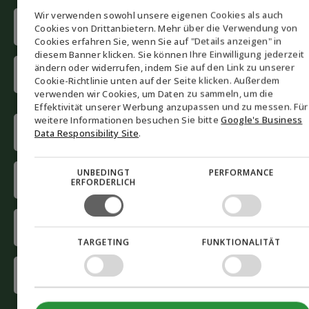
Wir verwenden sowohl unsere eigenen Cookies als auch
Name
ENGLISH
Cookies von Drittanbietern. Mehr über die Verwendung von
(erforderlich)
Cookies erfahren Sie, wenn Sie auf "Details anzeigen" in
DANISH
diesem Banner klicken. Sie können Ihre Einwilligung jederzeit
First
ändern oder widerrufen, indem Sie auf den Link zu unserer
GERMAN
name
Cookie-Richtlinie unten auf der Seite klicken. Außerdem
verwenden wir Cookies, um Daten zu sammeln, um die
NORWEGIAN
Last
Effektivität unserer Werbung anzupassen und zu messen. Für
SWEDISH
weitere Informationen besuchen Sie bitte
Google's Business
name
Phone
Data Responsibility Site
.
(erforderlich)
E-
UNBEDINGT
PERFORMANCE
ERFORDERLICH
mail
(erforderlich)
Company
(erforderlich)
TARGETING
FUNKTIONALITÄT
Interested
in
(erforderlich)