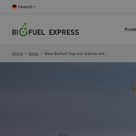
Deutsch
Prod
Home
>
News
>
New Biofuel Express station with fossil-free products opens in Arboga in Sweden