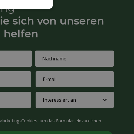
ung
ie sich von unseren
 helfen
Last
E-
name
mail
(erforderlich)
Interested
in
(erforderlich)
Marketing-Cookies, um das Formular einzureichen