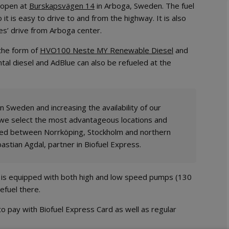
 open at
Burskapsvägen 14
in Arboga, Sweden. The fuel
o it is easy to drive to and from the highway. It is also
tes’ drive from Arboga center.
 the form of
HVO100 Neste MY Renewable Diesel
and
ntal diesel and AdBlue can also be refueled at the
in Sweden and increasing the availability of our
we select the most advantageous locations and
cated between Norrköping, Stockholm and northern
stian Agdal, partner in Biofuel Express.
d it is equipped with both high and low speed pumps (130
efuel there.
e to pay with Biofuel Express Card as well as regular