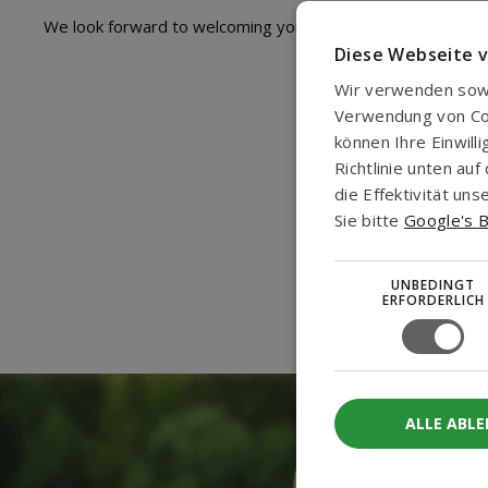
We look forward to welcoming you to the new station in Ar
Diese Webseite 
Wir verwenden sowo
Verwendung von Cook
können Ihre Einwill
Richtlinie unten a
die Effektivität u
Sie bitte
Google's B
UNBEDINGT
ERFORDERLICH
ALLE ABL