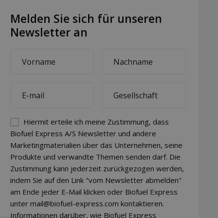
Melden Sie sich für unseren
Newsletter an
First
Last
name
name
*
*
E-
Company
mail
*
*
Permission
Hiermit erteile ich meine Zustimmung, dass
(visible)
Biofuel Express A/S Newsletter und andere
Marketingmaterialien über das Unternehmen, seine
*
Produkte und verwandte Themen senden darf. Die
Zustimmung kann jederzeit zurückgezogen werden,
indem Sie auf den Link "vom Newsletter abmelden"
am Ende jeder E-Mail klicken oder Biofuel Express
unter mail@biofuel-express.com kontaktieren.
Informationen darüber, wie Biofuel Express