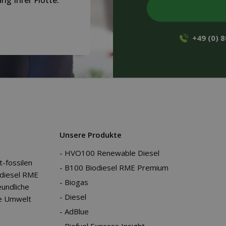
g Ihrer Flotte.
+49 (0) 
Unsere Produkte
HVO100 Renewable Diesel
t-fossilen
B100 Biodiesel RME Premium
diesel RME
Biogas
undliche
Diesel
ie Umwelt
AdBlue