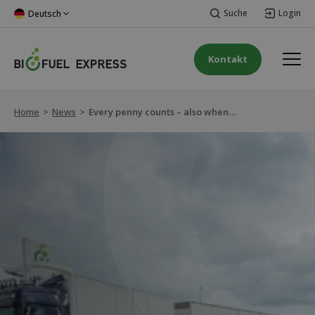
Suche
Login
Deutsch
Kontakt
Home
>
News
>
Every penny counts – also when you have to drive green and fossil-free