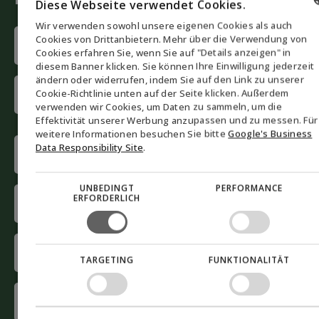
Diese Webseite verwendet Cookies.
Wir verwenden sowohl unsere eigenen Cookies als auch
Name
ENGLISH
Cookies von Drittanbietern. Mehr über die Verwendung von
(erforderlich)
Cookies erfahren Sie, wenn Sie auf "Details anzeigen" in
DANISH
diesem Banner klicken. Sie können Ihre Einwilligung jederzeit
First
ändern oder widerrufen, indem Sie auf den Link zu unserer
GERMAN
name
Cookie-Richtlinie unten auf der Seite klicken. Außerdem
verwenden wir Cookies, um Daten zu sammeln, um die
NORWEGIAN
Effektivität unserer Werbung anzupassen und zu messen. Für
Last
SWEDISH
weitere Informationen besuchen Sie bitte
Google's Business
name
Phone
Data Responsibility Site
.
(erforderlich)
UNBEDINGT
PERFORMANCE
E-
ERFORDERLICH
mail
(erforderlich)
Company
(erforderlich)
TARGETING
FUNKTIONALITÄT
Interested
in