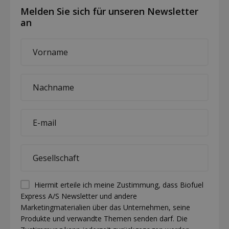
Melden Sie sich für unseren Newsletter
an
First
name
*
Last
name
*
E-
mail
*
Company
*
Permission
Hiermit erteile ich meine Zustimmung, dass Biofuel
Express A/S Newsletter und andere
(visible)
Marketingmaterialien über das Unternehmen, seine
*
Produkte und verwandte Themen senden darf. Die