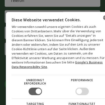
(erforderlich)
E-
mail
Diese Webseite verwendet Cookies.
(erforderlich)
Wir verwenden sowohl unsere eigenen Cookies als auch
Company
ENGLISH
Cookies von Drittanbietern. Mehr über die Verwendung von
(erforderlich)
Cookies erfahren Sie, wenn Sie auf "Details anzeigen" in
DANISH
diesem Banner klicken. Sie können Ihre Einwilligung jederzeit
ändern oder widerrufen, indem Sie auf den Link zu unserer
Interested
GERMAN
Cookie-Richtlinie unten auf der Seite klicken. Außerdem
in
verwenden wir Cookies, um Daten zu sammeln, um die
NORWEGIAN
(erforderlich)
Effektivität unserer Werbung anzupassen und zu messen. Für
CAPTCHA
SWEDISH
weitere Informationen besuchen Sie bitte
Google's Business
Akzeptieren
Sie Marketing-Cookies, um das Formular
Data Responsibility Site
.
einzureichen
UNBEDINGT
PERFORMANCE
ERFORDERLICH
+49 (0) 8031 9085185
mail@biofuel-express.com
TARGETING
FUNKTIONALITÄT