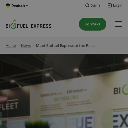
Suche
Login
Deutsch
Kontakt
Home
>
News
>
Meet Biofuel Express at the Persontrafik fair