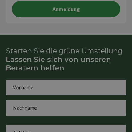
Starten Sie die grüne Umstellung
Lassen Sie sich von unseren
Beratern helfen
Name
(erforderlich)
First
name
Last
name
Phone