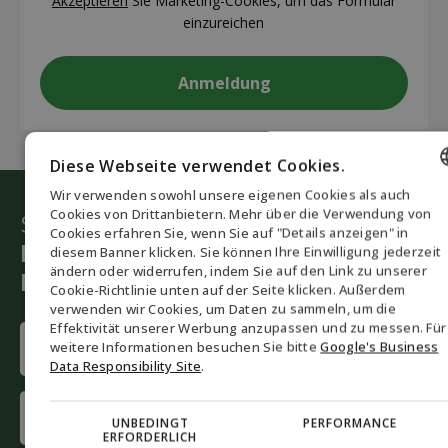
Akzeptieren
Sie Marketing-Cookies, um das Formular
einzureichen
Diese Webseite verwendet Cookies.
Wir verwenden sowohl unsere eigenen Cookies als auch
ENGLISH
Cookies von Drittanbietern. Mehr über die Verwendung von
Starten Sie die grüne Umstellung
Cookies erfahren Sie, wenn Sie auf "Details anzeigen" in
DANISH
Lassen Sie sich von unseren
diesem Banner klicken. Sie können Ihre Einwilligung jederzeit
ändern oder widerrufen, indem Sie auf den Link zu unserer
Beratern helfen
GERMAN
Cookie-Richtlinie unten auf der Seite klicken. Außerdem
verwenden wir Cookies, um Daten zu sammeln, um die
NORWEGIAN
Effektivität unserer Werbung anzupassen und zu messen. Für
Name
SWEDISH
weitere Informationen besuchen Sie bitte
Google's Business
(erforderlich)
Data Responsibility Site
.
First
name
UNBEDINGT
PERFORMANCE
ERFORDERLICH