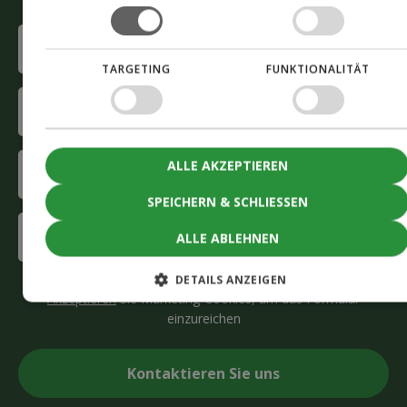
Last
name
Phone
(erforderlich)
TARGETING
FUNKTIONALITÄT
E-
mail
(erforderlich)
Company
ALLE AKZEPTIEREN
(erforderlich)
SPEICHERN & SCHLIESSEN
Interested
ALLE ABLEHNEN
in
(erforderlich)
DETAILS ANZEIGEN
CAPTCHA
Akzeptieren
Sie Marketing-Cookies, um das Formular
einzureichen